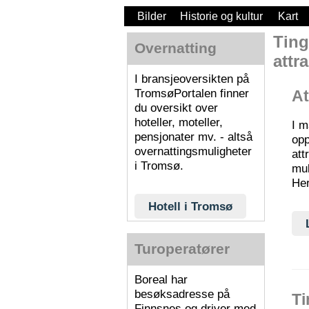
Bilder
Historie og kultur
Kart
Ting
Overnatting
attr
I bransjeoversikten på
TromsøPortalen finner
At
du oversikt over
hoteller, moteller,
I m
pensjonater mv. - altså
opp
overnattingsmuligheter
att
i Tromsø.
mul
Her
Hotell i Tromsø
Turoperatører
Boreal har
besøksadresse på
Ti
Finnsnes og driver med