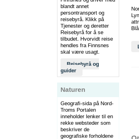
blandt annet
Nor
persontransport og
Lyn
reisebyrå. Klikk på
att
Tjenester og deretter
Blå
Reisebyrå for å se
tilbudet. Hvorvidt reise
hendles fra Finnsnes
skal være usagt.
Reisebyrå og
guider
Naturen
Geografi-sida på Nord-
Troms Portalen
inneholder lenker til en
rekke websteder som
beskriver de
geografiske forholdene
Op