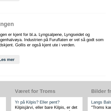
yngen
gen er kjent for bl.a. Lyngsalpene, Lyngseidet og
genhalvøya. Industrien på Furuflaten er vel så godt som
dskjent. Gollis er også kjent ute i verden.
Les mer
Været for Troms
Bilder 
Yr på Kilpis? Eller pent?
Langs Bal
Kilpisjärvi, eller bare Kilpis, er det
"Troms kan