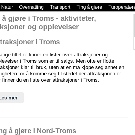
Natur
Overnatting
Transport
Ting å gjøre
Turoperatør
 å gjøre i Troms - aktiviteter,
aksjoner og opplevelser
traksjoner i Troms
ange tilfeller finner en lister over attraksjoner og
levelser i Troms som er til salgs. Men ofte er flotte
raksjoner klar til bruk, uten at en må kjøpe seg annet en
igheten for å komme seg til stedet der attraksjonen er.
 finner du en liste over attraksjoner i Troms.
Les mer
ng å gjøre i Nord-Troms