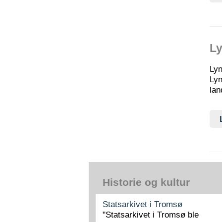
L
Lyn
Lyn
lan
Historie og kultur
Statsarkivet i Tromsø
"Statsarkivet i Tromsø ble