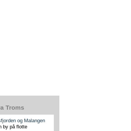
fra Troms
sfjorden og Malangen
 by på flotte