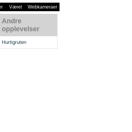
er
Været
Webkameraer
Andre
opplevelser
Hurtigruten