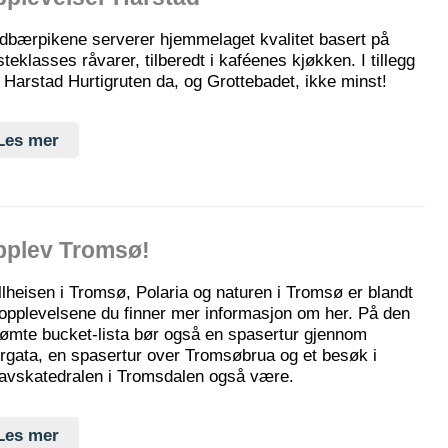
dbærpikene serverer hjemmelaget kvalitet basert på
steklasses råvarer, tilberedt i kaféenes kjøkken. I tillegg
 Harstad Hurtigruten da, og Grottebadet, ikke minst!
Les mer
pplev Tromsø!
llheisen i Tromsø, Polaria og naturen i Tromsø er blandt
opplevelsene du finner mer informasjon om her. På den
ømte bucket-lista bør også en spasertur gjennom
rgata, en spasertur over Tromsøbrua og et besøk i
avskatedralen i Tromsdalen også være.
Les mer