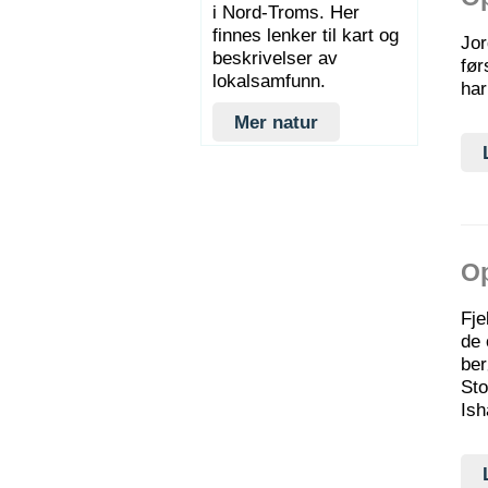
i Nord-Troms. Her
finnes lenker til kart og
Jor
beskrivelser av
før
lokalsamfunn.
har
Mer natur
O
Fje
de 
ber
Sto
Ish